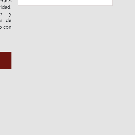
99,8%
vidad,
ro y
os de
o con