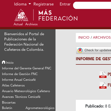
Ir al menú de navegación principal
Ir al contenido principal
Ir al pie de página del sitio
Idioma
Registrarse
Entrar
Actual
Archivos
Bienvenidos al Portal de
INICIO
/
ARCHIVOS
Publicaciones de la
Federación Nacional de
Cafeteros de Colombia.
INFORME DE GES
Inicio
Informe del Gerente General FNC
Informe de Gestión FNC
P
Informe Anual Cenicafé
FL
Atlas Cafeteros
Anuario Meteorológico Cafetero
Avances Técnicos Cenicafé
Biocartas
Publicado:
8 E
Boletín Agrometeorológico