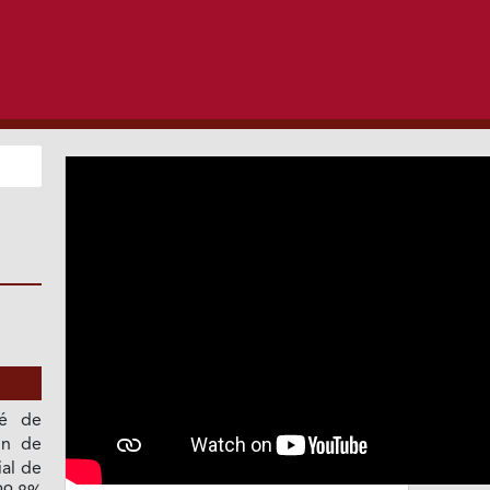
té de
ón de
ial de