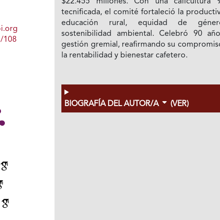
$22.455 millones. Con una caficultura 
tecnificada, el comité fortaleció la producti
educación rural, equidad de géne
i.org
sostenibilidad ambiental. Celebró 90 añ
1/108
gestión gremial, reafirmando su compromis
la rentabilidad y bienestar cafetero.
BIOGRAFÍA DEL AUTOR/A
(VER)
d