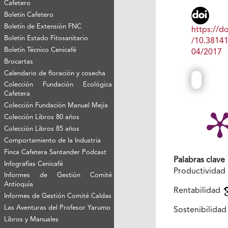
Cafetero
Boletín Cafetero
Boletín de Extensión FNC
https://do
Boletín Estado Fitosanitario
/10.3814
Boletín Técnico Cenicafé
04/2017
Brocartas
Calendario de floración y cosecha
Colección Fundación Ecológica
Cafetera
Colección Fundación Manuel Mejía
Colección Libros 80 años
Colección Libros 85 años
Comportamiento de la Industria
Finca Cafetera Santander Podcast
Palabras clave
Infografías Cenicafé
Productividad
Informes de Gestión Comité
Antioquía
Rentabilidad
Informes de Gestión Comité Caldas
Las Aventuras del Profesor Yarumo
Sostenibilida
Libros y Manuales