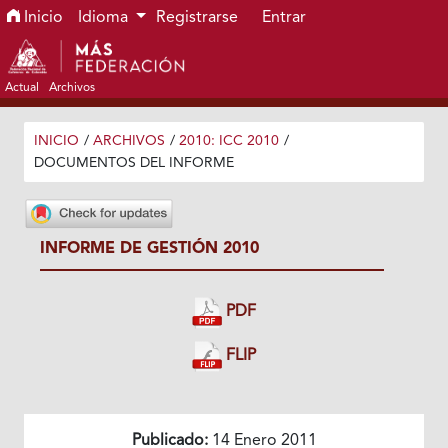
Ir al menú de navegación principal
Ir al contenido principal
Ir al pie de página del sitio
Inicio
Idioma
Registrarse
Entrar
Actual
Archivos
INICIO
/
ARCHIVOS
/
2010: ICC 2010
/
DOCUMENTOS DEL INFORME
INFORME DE GESTIÓN 2010
PDF
FLIP
Publicado:
14 Enero 2011