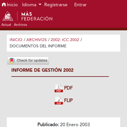
Ir al menú de navegación principal
Ir al contenido principal
Ir al pie de página del sitio
Inicio
Idioma
Registrarse
Entrar
Actual
Archivos
INICIO
/
ARCHIVOS
/
2002: ICC 2002
/
DOCUMENTOS DEL INFORME
INFORME DE GESTIÓN 2002
PDF
FLIP
Publicado:
20 Enero 2003