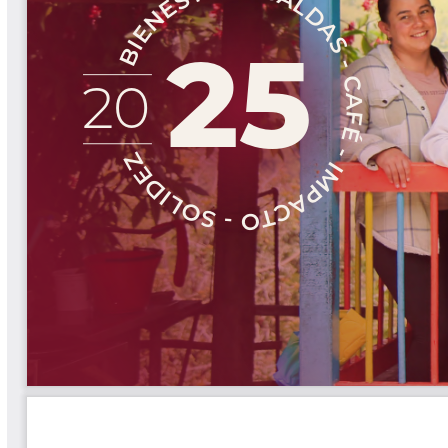
Cafetero
Boletín Cafetero
Boletín de Extensión FNC
Boletín Estado Fitosanitario
Boletín Técnico Cenicafé
Brocartas
Calendario de floración y cosecha
Colección Fundación Ecológica
Cafetera
Colección Fundación Manuel Mejía
Colección Libros 80 años
Colección Libros 85 años
Comportamiento de la Industria
Finca Cafetera Santander Podcast
Infografías Cenicafé
Informes de Gestión Comité
Antioquía
Informes de Gestión Comité Caldas
Las Aventuras del Profesor Yarumo
Libros y Manuales