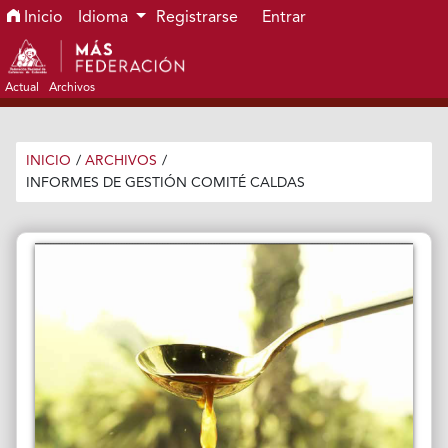
Ir al menú de navegación principal
Ir al contenido principal
Ir al pie de página del sitio
Inicio
Idioma
Registrarse
Entrar
Actual
Archivos
INICIO
/
ARCHIVOS
/
INFORMES DE GESTIÓN COMITÉ CALDAS