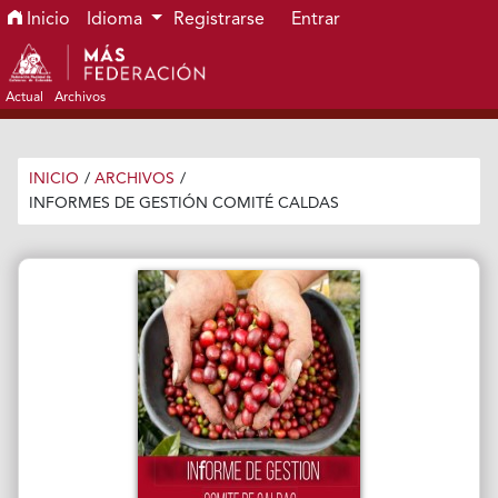
Ir al menú de navegación principal
Ir al contenido principal
Ir al pie de página del sitio
Inicio
Idioma
Registrarse
Entrar
Actual
Archivos
INICIO
/
ARCHIVOS
/
INFORMES DE GESTIÓN COMITÉ CALDAS