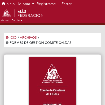
Ir al menú de navegación principal
Ir al contenido principal
Ir al pie de página del sitio
Inicio
Idioma
Registrarse
Entrar
Actual
Archivos
INICIO
/
ARCHIVOS
/
INFORMES DE GESTIÓN COMITÉ CALDAS