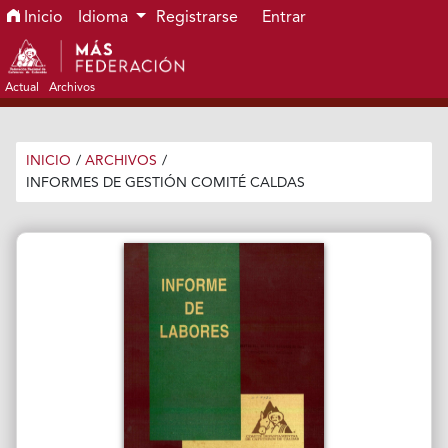
Ir al menú de navegación principal
Ir al contenido principal
Ir al pie de página del sitio
Inicio
Idioma
Registrarse
Entrar
Actual
Archivos
INICIO
/
ARCHIVOS
/
INFORMES DE GESTIÓN COMITÉ CALDAS