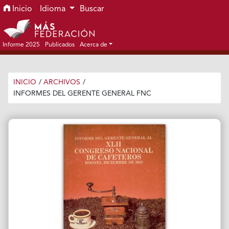
Ir al menú de navegación principal
Ir al contenido principal
Ir al pie de página del sitio
Inicio
Idioma
Buscar
Informe 2025
Publicados
Acerca de
INICIO
/
ARCHIVOS
/
INFORMES DEL GERENTE GENERAL FNC