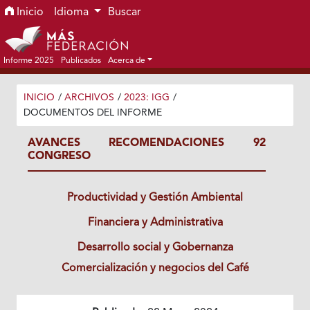
Ir al menú de navegación principal
Ir al contenido principal
Ir al pie de página del sitio
Inicio
Idioma
Buscar
Informe 2025
Publicados
Acerca de
INICIO
/
ARCHIVOS
/
2023: IGG
/
DOCUMENTOS DEL INFORME
AVANCES RECOMENDACIONES 92
CONGRESO
Productividad y Gestión Ambiental
Financiera y Administrativa
Desarrollo social y Gobernanza
Comercialización y negocios del Café