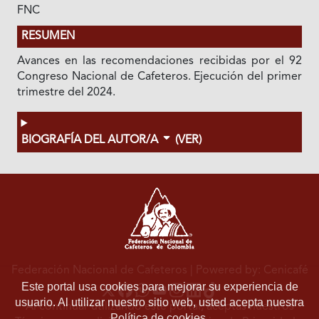
FNC
RESUMEN
Avances en las recomendaciones recibidas por el 92
Congreso Nacional de Cafeteros. Ejecución del primer
trimestre del 2024.
BIOGRAFÍA DEL AUTOR/A
(VER)
Federación Nacional de Cafeteros
| Powered by: Cenicafé
Este portal usa cookies para mejorar su experiencia de
usuario. Al utilizar nuestro sitio web, usted acepta nuestra
Al continuar utilizando este portal, aceptas nuestros
Política de cookies.