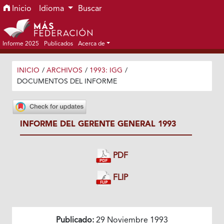
Ir al menú de navegación principal
Ir al contenido principal
Ir al pie de página del sitio
Inicio
Idioma
Buscar
Informe 2025
Publicados
Acerca de
INICIO
/
ARCHIVOS
/
1993: IGG
/
DOCUMENTOS DEL INFORME
INFORME DEL GERENTE GENERAL 1993
PDF
FLIP
Publicado:
29 Noviembre 1993