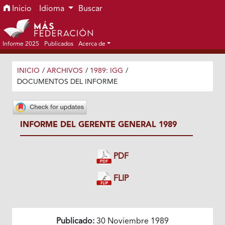
Ir al menú de navegación principal
Ir al contenido principal
Ir al pie de página del sitio
Inicio
Idioma
Buscar
Informe 2025
Publicados
Acerca de
INICIO
/
ARCHIVOS
/
1989: IGG
/
DOCUMENTOS DEL INFORME
INFORME DEL GERENTE GENERAL 1989
PDF
FLIP
Publicado:
30 Noviembre 1989