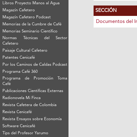
Libros Proyecto Manos al Agua
SECCIÓN
Magazín Cafetero
Magazín Cafetero Podcast
Documentos del I
Memorias de la Cumbre de Café
Memorias Seminario Científico
Normas Técnicas del Sector
Cafetero
Paisaje Cultural Cafetero
Patentes Cenicafé
Por los Caminos de Caldas Podcast
Programa Café 360
Programa de Promoción Toma
Café
Publicaciones Científicas Externas
Radionovela Mi Finca
Revista Cafetera de Colombia
Revista Cenicafé
Revista Ensayos sobre Economía
Software Cenicafé
Tips del Profesor Yarumo