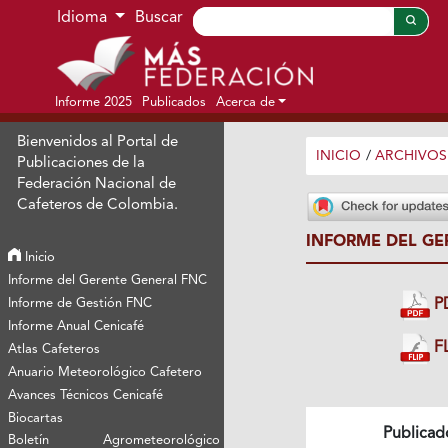
Ir al menú de navegación principal
Ir al contenido principal
Ir al pie de página del sitio
Idioma
Buscar
Informe 2025
Publicados
Acerca de
Bienvenidos al Portal de
INICIO
/
ARCHIVOS
Publicaciones de la
Federación Nacional de
Cafeteros de Colombia.
INFORME DEL GE
Inicio
Informe del Gerente General FNC
Informe de Gestión FNC
P
Informe Anual Cenicafé
FL
Atlas Cafeteros
Anuario Meteorológico Cafetero
Avances Técnicos Cenicafé
Biocartas
Publicad
Boletín Agrometeorológico