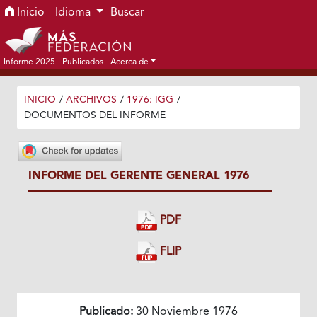
Ir al menú de navegación principal
Ir al contenido principal
Ir al pie de página del sitio
Inicio
Idioma
Buscar
Informe 2025
Publicados
Acerca de
INICIO
/
ARCHIVOS
/
1976: IGG
/
DOCUMENTOS DEL INFORME
INFORME DEL GERENTE GENERAL 1976
PDF
FLIP
Publicado:
30 Noviembre 1976