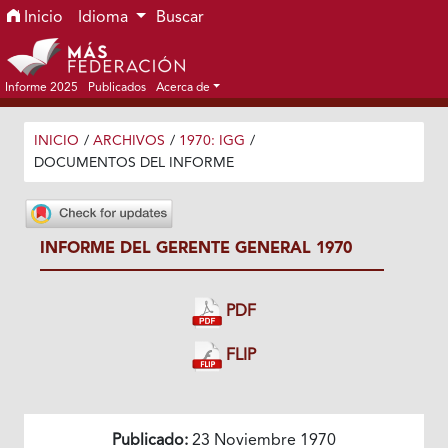
Ir al menú de navegación principal
Ir al contenido principal
Ir al pie de página del sitio
Inicio
Idioma
Buscar
Informe 2025
Publicados
Acerca de
INICIO
/
ARCHIVOS
/
1970: IGG
/
DOCUMENTOS DEL INFORME
INFORME DEL GERENTE GENERAL 1970
PDF
FLIP
Publicado:
23 Noviembre 1970