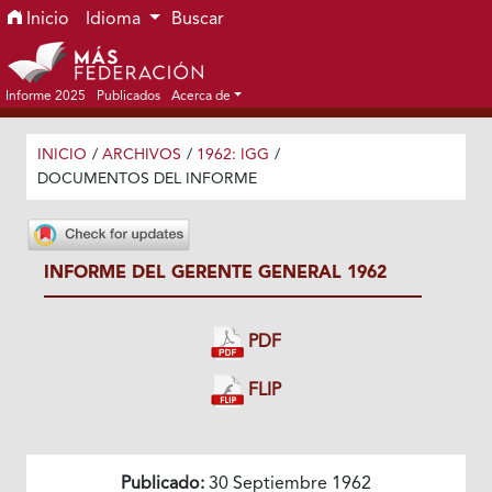
Ir al menú de navegación principal
Ir al contenido principal
Ir al pie de página del sitio
Inicio
Idioma
Buscar
Informe 2025
Publicados
Acerca de
INICIO
/
ARCHIVOS
/
1962: IGG
/
DOCUMENTOS DEL INFORME
INFORME DEL GERENTE GENERAL 1962
PDF
FLIP
Publicado:
30 Septiembre 1962