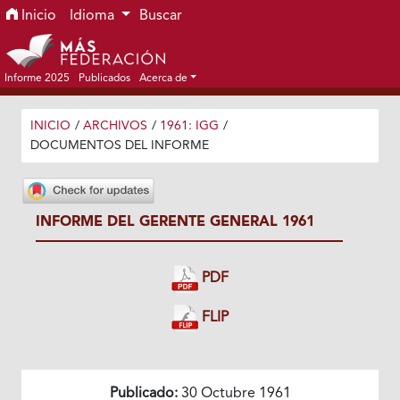
Ir al menú de navegación principal
Ir al contenido principal
Ir al pie de página del sitio
Inicio
Idioma
Buscar
Informe 2025
Publicados
Acerca de
INICIO
/
ARCHIVOS
/
1961: IGG
/
DOCUMENTOS DEL INFORME
INFORME DEL GERENTE GENERAL 1961
PDF
FLIP
Publicado:
30 Octubre 1961