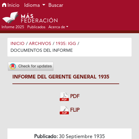
Ir al menú de navegación principal
Ir al contenido principal
Ir al pie de página del sitio
Inicio
Idioma
Buscar
Informe 2025
Publicados
Acerca de
INICIO
/
ARCHIVOS
/
1935: IGG
/
DOCUMENTOS DEL INFORME
INFORME DEL GERENTE GENERAL 1935
PDF
FLIP
Publicado:
30 Septiembre 1935