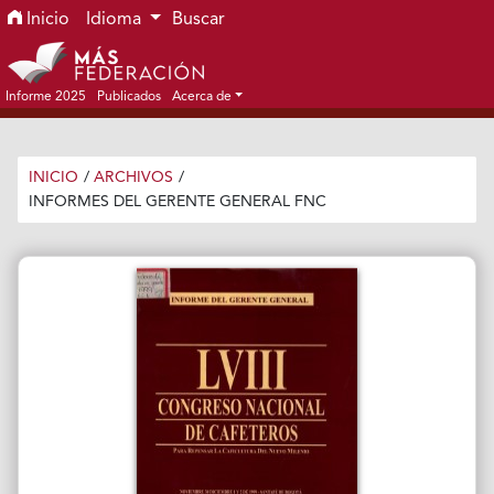
Ir al menú de navegación principal
Ir al contenido principal
Ir al pie de página del sitio
Inicio
Idioma
Buscar
Informe 2025
Publicados
Acerca de
INICIO
/
ARCHIVOS
/
INFORMES DEL GERENTE GENERAL FNC