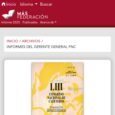
Ir al menú de navegación principal
Ir al contenido principal
Ir al pie de página del sitio
Inicio
Idioma
Buscar
Informe 2025
Publicados
Acerca de
INICIO
/
ARCHIVOS
/
INFORMES DEL GERENTE GENERAL FNC