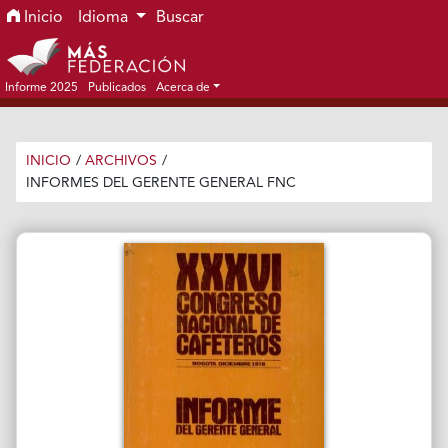
Ir al menú de navegación principal
Ir al contenido principal
Ir al pie de página del sitio
Inicio
Idioma
Buscar
Informe 2025
Publicados
Acerca de
INICIO
/
ARCHIVOS
/
INFORMES DEL GERENTE GENERAL FNC