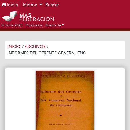
Ir al menú de navegación principal
Ir al contenido principal
Ir al pie de página del sitio
Inicio
Idioma
Buscar
Informe 2025
Publicados
Acerca de
INICIO
/
ARCHIVOS
/
INFORMES DEL GERENTE GENERAL FNC