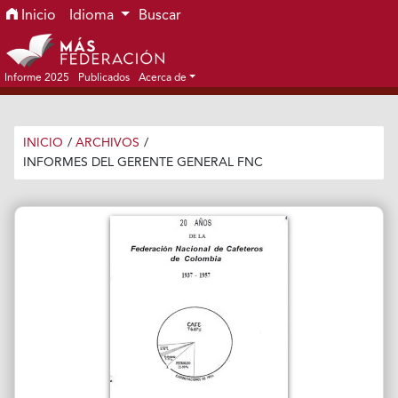
Ir al menú de navegación principal
Ir al contenido principal
Ir al pie de página del sitio
Inicio
Idioma
Buscar
Informe 2025
Publicados
Acerca de
INICIO
/
ARCHIVOS
/
INFORMES DEL GERENTE GENERAL FNC