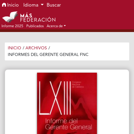
Ir al menú de navegación principal
Ir al contenido principal
Ir al pie de página del sitio
Inicio
Idioma
Buscar
Informe 2025
Publicados
Acerca de
INICIO
/
ARCHIVOS
/
INFORMES DEL GERENTE GENERAL FNC