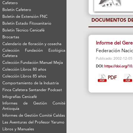
Cafetero
Boletín Cafetero
Boletín de Extensión FNC
DOCUMENTOS DE
Boletín Estado Fitosanitario
Boletín Técnico Cenicafé
Brocartas
Informe del Gere
Calendario de floración y cosecha
Colección Fundación Ecológica
Federación Naci
Cafetera
Publicado: 2002-12-05 Vi
Colección Fundación Manuel Mejía
DOI:
https://doi.org/
Colección Libros 80 años
Colección Libros 85 años
PDF
Comportamiento de la Industria
Finca Cafetera Santander Podcast
Infografías Cenicafé
Informes de Gestión Comité
Antioquía
Informes de Gestión Comité Caldas
Las Aventuras del Profesor Yarumo
Libros y Manuales