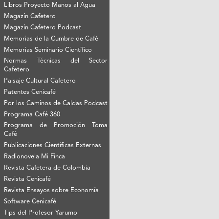
Libros Proyecto Manos al Agua
Magazín Cafetero
Magazín Cafetero Podcast
Memorias de la Cumbre de Café
Memorias Seminario Científico
Normas Técnicas del Sector
Cafetero
Paisaje Cultural Cafetero
Patentes Cenicafé
Por los Caminos de Caldas Podcast
Programa Café 360
Programa de Promoción Toma
Café
Publicaciones Científicas Externas
Radionovela Mi Finca
Revista Cafetera de Colombia
Revista Cenicafé
Revista Ensayos sobre Economía
Software Cenicafé
Tips del Profesor Yarumo