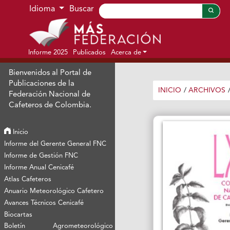
Ir al menú de navegación principal
Ir al contenido principal
Ir al pie de página del sitio
Idioma
Buscar
Informe 2025
Publicados
Acerca de
Bienvenidos al Portal de
Publicaciones de la
INICIO
/
ARCHIVOS
Federación Nacional de
Cafeteros de Colombia.
Inicio
Informe del Gerente General FNC
Informe de Gestión FNC
Informe Anual Cenicafé
Atlas Cafeteros
Anuario Meteorológico Cafetero
Avances Técnicos Cenicafé
Biocartas
Boletín Agrometeorológico