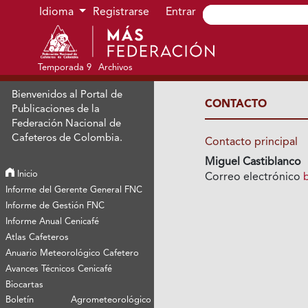
Ir al menú de navegación principal
Ir al contenido principal
Ir al pie de página del sitio
Idioma
Registrarse
Entrar
Temporada 9
Archivos
Bienvenidos al Portal de
CONTACTO
Publicaciones de la
Federación Nacional de
Cafeteros de Colombia.
Contacto principal
Miguel Castiblanco
Inicio
Correo electrónico
Informe del Gerente General FNC
Informe de Gestión FNC
Informe Anual Cenicafé
Atlas Cafeteros
Anuario Meteorológico Cafetero
Avances Técnicos Cenicafé
Biocartas
Boletín Agrometeorológico