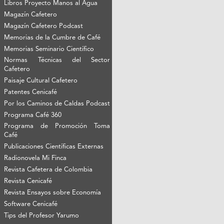
Libros Proyecto Manos al Agua
Magazín Cafetero
Magazín Cafetero Podcast
Memorias de la Cumbre de Café
Memorias Seminario Científico
Normas Técnicas del Sector
Cafetero
Paisaje Cultural Cafetero
Patentes Cenicafé
Por los Caminos de Caldas Podcast
Programa Café 360
Programa de Promoción Toma
Café
Publicaciones Científicas Externas
Radionovela Mi Finca
Revista Cafetera de Colombia
Revista Cenicafé
Revista Ensayos sobre Economía
Software Cenicafé
Tips del Profesor Yarumo