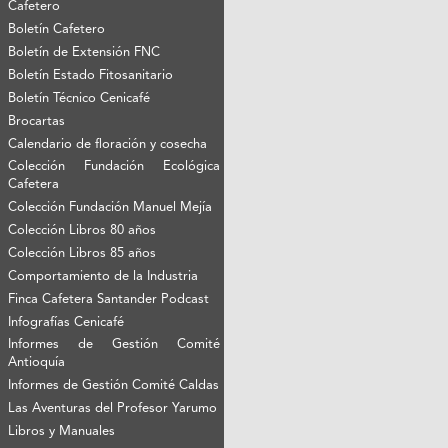
Cafetero
Boletín Cafetero
Boletín de Extensión FNC
Boletín Estado Fitosanitario
Boletín Técnico Cenicafé
Brocartas
Calendario de floración y cosecha
Colección Fundación Ecológica
Cafetera
Colección Fundación Manuel Mejía
Colección Libros 80 años
Colección Libros 85 años
Comportamiento de la Industria
Finca Cafetera Santander Podcast
Infografías Cenicafé
Informes de Gestión Comité
Antioquía
Informes de Gestión Comité Caldas
Las Aventuras del Profesor Yarumo
Libros y Manuales