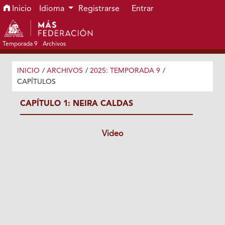
Ir al menú de navegación principal
Ir al contenido principal
Ir al pie de página del sitio
Inicio
Idioma
Registrarse
Entrar
Temporada 9
Archivos
INICIO
/
ARCHIVOS
/
2025: TEMPORADA 9
/
CAPÍTULOS
CAPÍTULO 1: NEIRA CALDAS
Video