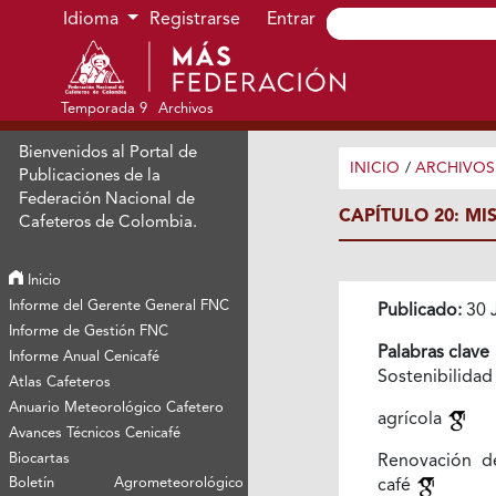
Ir al menú de navegación principal
Ir al contenido principal
Ir al pie de página del sitio
Idioma
Registrarse
Entrar
Temporada 9
Archivos
Bienvenidos al Portal de
INICIO
/
ARCHIVOS
Publicaciones de la
Federación Nacional de
CAPÍTULO 20: MI
Cafeteros de Colombia.
Inicio
Informe del Gerente General FNC
Publicado:
30 
Informe de Gestión FNC
Palabras clave
Informe Anual Cenicafé
Sostenibilida
Atlas Cafeteros
Anuario Meteorológico Cafetero
agrícola
Avances Técnicos Cenicafé
Biocartas
Renovación de
Boletín Agrometeorológico
café