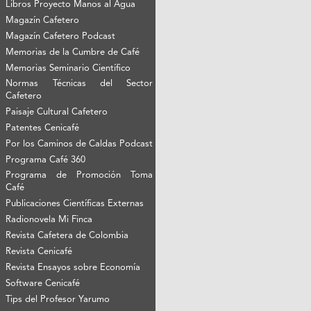
Libros Proyecto Manos al Agua
Magazín Cafetero
Magazín Cafetero Podcast
Memorias de la Cumbre de Café
Memorias Seminario Científico
Normas Técnicas del Sector
Cafetero
Paisaje Cultural Cafetero
Patentes Cenicafé
Por los Caminos de Caldas Podcast
Programa Café 360
Programa de Promoción Toma
Café
Publicaciones Científicas Externas
Radionovela Mi Finca
Revista Cafetera de Colombia
Revista Cenicafé
Revista Ensayos sobre Economía
Software Cenicafé
Tips del Profesor Yarumo