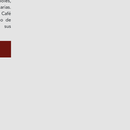
oles,
arias.
Café
io de
n sus