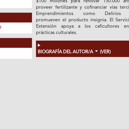
$100 millones para renovar 150.000 árb
proveer fertilizante y cofinanciar vías terci
Emprendimientos como Delirios 
promueven el producto insignia. El Servic
Extensión apoya a los caficultores e
9
prácticas culturales.
BIOGRAFÍA DEL AUTOR/A
(VER)