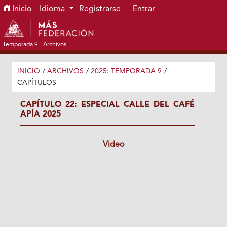
Ir al menú de navegación principal
Ir al contenido principal
Ir al pie de página del sitio
Inicio
Idioma
Registrarse
Entrar
Temporada 9
Archivos
INICIO
/
ARCHIVOS
/
2025: TEMPORADA 9
/
CAPÍTULOS
CAPÍTULO 22: ESPECIAL CALLE DEL CAFÉ
APÍA 2025
Video