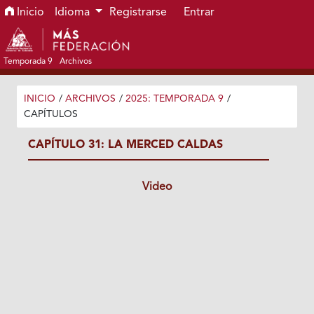
Ir al menú de navegación principal
Ir al contenido principal
Ir al pie de página del sitio
Inicio
Idioma
Registrarse
Entrar
Temporada 9
Archivos
INICIO
/
ARCHIVOS
/
2025: TEMPORADA 9
/
CAPÍTULOS
CAPÍTULO 31: LA MERCED CALDAS
Video