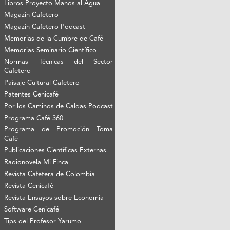
Libros Proyecto Manos al Agua
Magazín Cafetero
Magazín Cafetero Podcast
Memorias de la Cumbre de Café
Memorias Seminario Científico
Normas Técnicas del Sector
Cafetero
Paisaje Cultural Cafetero
Patentes Cenicafé
Por los Caminos de Caldas Podcast
Programa Café 360
Programa de Promoción Toma
Café
Publicaciones Científicas Externas
Radionovela Mi Finca
Revista Cafetera de Colombia
Revista Cenicafé
Revista Ensayos sobre Economía
Software Cenicafé
Tips del Profesor Yarumo