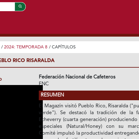
/
2024: TEMPORADA 8
/
CAPÍTULOS
EBLO RICO RISARALDA
Federación Nacional de Cafeteros
o
FNC
RESUMEN
El Magazín visitó Pueblo Rico, Risaralda ("
verde"). Se destacó la tradición de la fa
Echeverry (cuarta generación) produciendo 
especiales (Natural/Honey) con su marc
Comité impulsó la productividad entregand