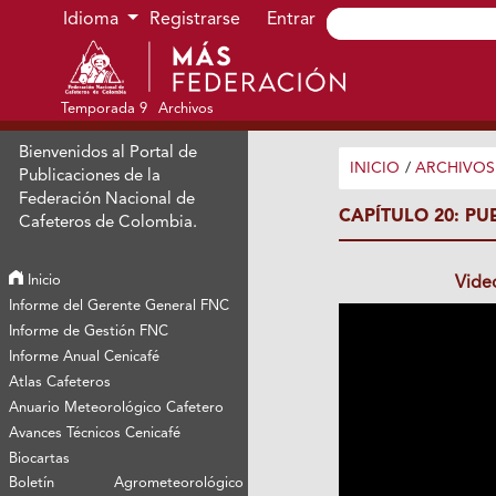
Ir al menú de navegación principal
Ir al contenido principal
Ir al pie de página del sitio
Idioma
Registrarse
Entrar
Temporada 9
Archivos
Bienvenidos al Portal de
INICIO
/
ARCHIVOS
Publicaciones de la
Federación Nacional de
CAPÍTULO 20: PU
Cafeteros de Colombia.
Inicio
Vide
Informe del Gerente General FNC
Informe de Gestión FNC
Informe Anual Cenicafé
Atlas Cafeteros
Anuario Meteorológico Cafetero
Avances Técnicos Cenicafé
Biocartas
Boletín Agrometeorológico