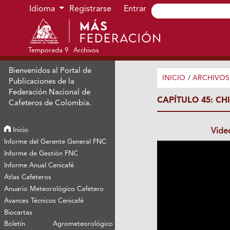
Ir al menú de navegación principal
Ir al contenido principal
Ir al pie de página del sitio
Idioma
Registrarse
Entrar
Temporada 9
Archivos
Bienvenidos al Portal de
INICIO
/
ARCHIVOS
Publicaciones de la
Federación Nacional de
CAPÍTULO 45: C
Cafeteros de Colombia.
Inicio
Vide
Informe del Gerente General FNC
Informe de Gestión FNC
Informe Anual Cenicafé
Atlas Cafeteros
Anuario Meteorológico Cafetero
Avances Técnicos Cenicafé
Biocartas
Boletín Agrometeorológico