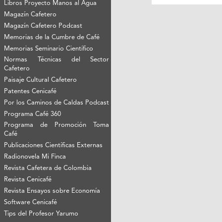
Libros Proyecto Manos al Agua
Magazín Cafetero
Magazín Cafetero Podcast
Memorias de la Cumbre de Café
Memorias Seminario Científico
Normas Técnicas del Sector
Cafetero
Paisaje Cultural Cafetero
Patentes Cenicafé
Por los Caminos de Caldas Podcast
Programa Café 360
Programa de Promoción Toma
Café
Publicaciones Científicas Externas
Radionovela Mi Finca
Revista Cafetera de Colombia
Revista Cenicafé
Revista Ensayos sobre Economía
Software Cenicafé
Tips del Profesor Yarumo