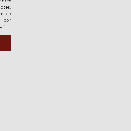
dores
otes.
os en
a por
. "