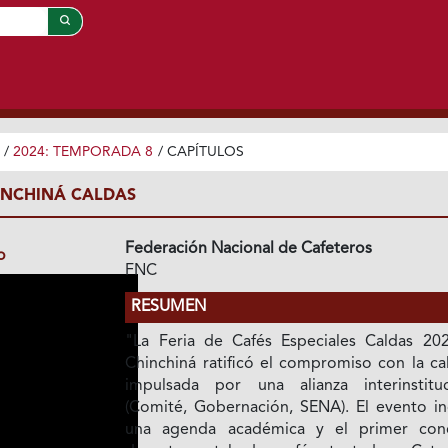
/
2024: TEMPORADA 8
/
CAPÍTULOS
HINCHINÁ CALDAS
Federación Nacional de Cafeteros
o
FNC
RESUMEN
"La Feria de Cafés Especiales Caldas 20
Chinchiná ratificó el compromiso con la ca
impulsada por una alianza interinstituc
(Comité, Gobernación, SENA). El evento in
una agenda académica y el primer con