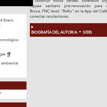
y construir filtros verdes. Extensión ur
repase sanitario pre-renovación para e
Broca. FNC lanzó "ReKo" en la App del Café
conectar recolectores.
4 Enero
3
BIOGRAFÍA DEL AUTOR/A
(VER)
ecnológica
agas
 ambiental
7