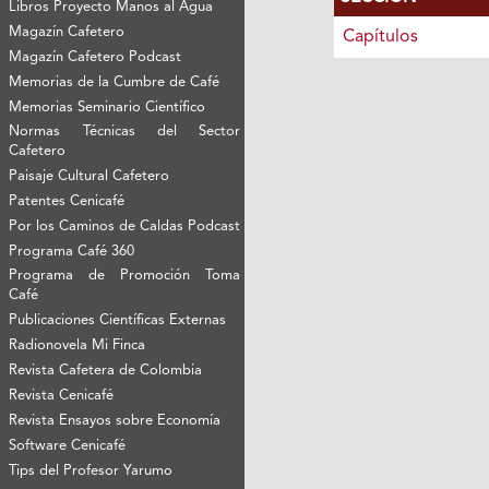
Libros Proyecto Manos al Agua
Magazín Cafetero
Capítulos
Magazín Cafetero Podcast
Memorias de la Cumbre de Café
Memorias Seminario Científico
Normas Técnicas del Sector
Cafetero
Paisaje Cultural Cafetero
Patentes Cenicafé
Por los Caminos de Caldas Podcast
Programa Café 360
Programa de Promoción Toma
Café
Publicaciones Científicas Externas
Radionovela Mi Finca
Revista Cafetera de Colombia
Revista Cenicafé
Revista Ensayos sobre Economía
Software Cenicafé
Tips del Profesor Yarumo