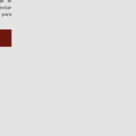
ge el
vitar
 para