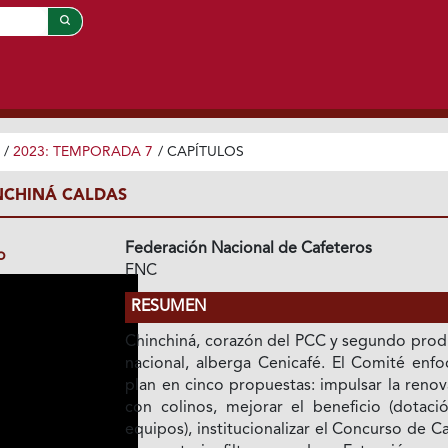
/
2023: TEMPORADA 7
/
CAPÍTULOS
INCHINÁ CALDAS
Federación Nacional de Cafeteros
o
FNC
RESUMEN
Chinchiná, corazón del PCC y segundo prod
nacional, alberga Cenicafé. El Comité enfo
plan en cinco propuestas: impulsar la reno
con colinos, mejorar el beneficio (dotaci
equipos), institucionalizar el Concurso de C