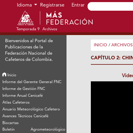
Ir al menú de navegación principal
Ir al contenido principal
Ir al pie de página del sitio
Idioma
Registrarse
Entrar
Temporada 9
Archivos
Bienvenidos al Portal de
INICIO
/
ARCHIVOS
Publicaciones de la
Federación Nacional de
CAPÍTULO 2: CH
Cafeteros de Colombia.
Inicio
Vide
Informe del Gerente General FNC
Informe de Gestión FNC
Informe Anual Cenicafé
Atlas Cafeteros
Anuario Meteorológico Cafetero
Avances Técnicos Cenicafé
Biocartas
Boletín Agrometeorológico