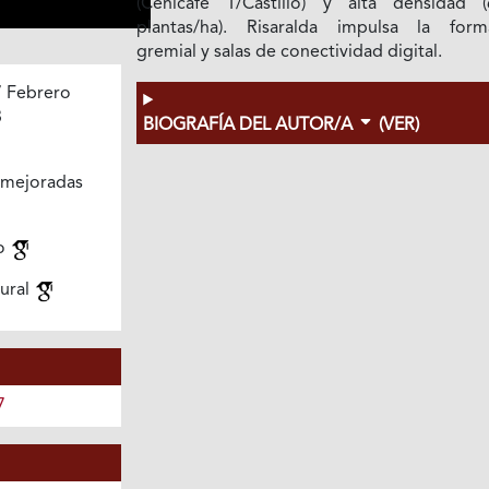
(Cenicafé 1/Castillo) y alta densidad (
plantas/ha). Risaralda impulsa la form
gremial y salas de conectividad digital.
 Febrero
3
BIOGRAFÍA DEL AUTOR/A
(VER)
mejoradas
do
ural
7