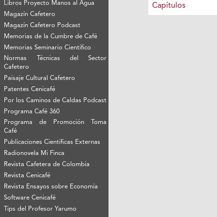
Libros Proyecto Manos al Agua
Capítulos
Magazín Cafetero
Magazín Cafetero Podcast
Memorias de la Cumbre de Café
Memorias Seminario Científico
Normas Técnicas del Sector
Cafetero
Paisaje Cultural Cafetero
Patentes Cenicafé
Por los Caminos de Caldas Podcast
Programa Café 360
Programa de Promoción Toma
Café
Publicaciones Científicas Externas
Radionovela Mi Finca
Revista Cafetera de Colombia
Revista Cenicafé
Revista Ensayos sobre Economía
Software Cenicafé
Tips del Profesor Yarumo