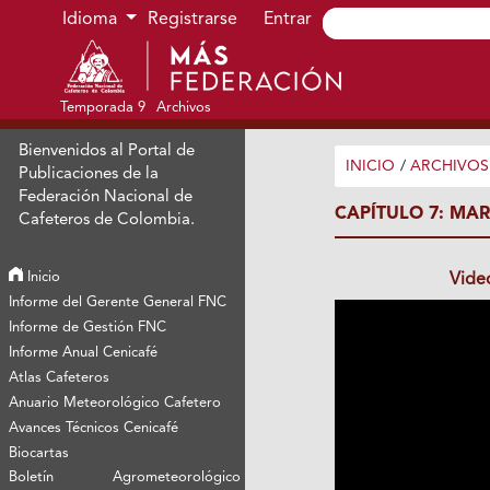
Ir al menú de navegación principal
Ir al contenido principal
Ir al pie de página del sitio
Idioma
Registrarse
Entrar
Temporada 9
Archivos
Bienvenidos al Portal de
INICIO
/
ARCHIVOS
Publicaciones de la
Federación Nacional de
CAPÍTULO 7: MA
Cafeteros de Colombia.
Inicio
Vide
Informe del Gerente General FNC
Informe de Gestión FNC
Informe Anual Cenicafé
Atlas Cafeteros
Anuario Meteorológico Cafetero
Avances Técnicos Cenicafé
Biocartas
Boletín Agrometeorológico