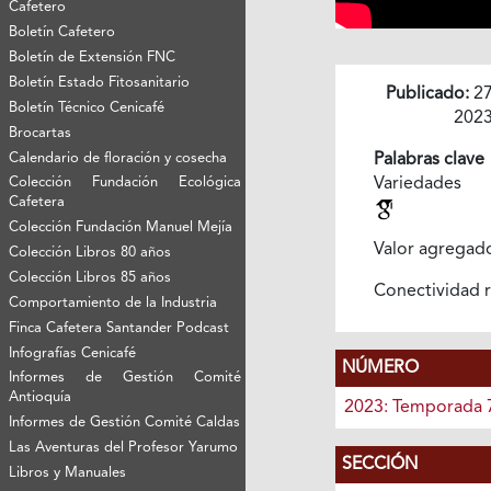
Cafetero
Boletín Cafetero
Boletín de Extensión FNC
Boletín Estado Fitosanitario
Publicado:
27
Boletín Técnico Cenicafé
202
Brocartas
Calendario de floración y cosecha
Palabras clave
Colección Fundación Ecológica
Variedades 
Cafetera
Colección Fundación Manuel Mejía
Valor agrega
Colección Libros 80 años
Colección Libros 85 años
Conectividad r
Comportamiento de la Industria
Finca Cafetera Santander Podcast
Infografías Cenicafé
NÚMERO
Informes de Gestión Comité
Antioquía
2023: Temporada 
Informes de Gestión Comité Caldas
Las Aventuras del Profesor Yarumo
SECCIÓN
Libros y Manuales