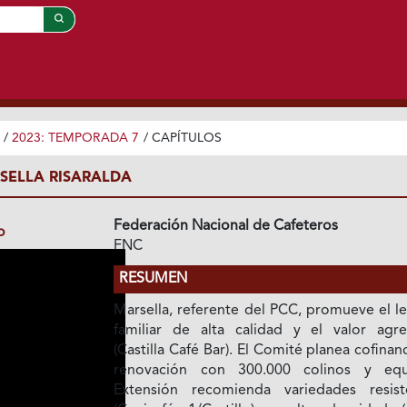
/
2023: TEMPORADA 7
/
CAPÍTULOS
RSELLA RISARALDA
Federación Nacional de Cafeteros
o
FNC
RESUMEN
Marsella, referente del PCC, promueve el l
familiar de alta calidad y el valor agr
(Castilla Café Bar). El Comité planea cofinanc
renovación con 300.000 colinos y equ
Extensión recomienda variedades resist