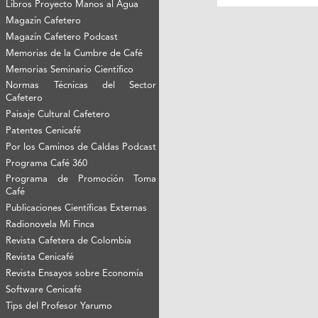
Libros Proyecto Manos al Agua
Magazín Cafetero
Magazín Cafetero Podcast
Memorias de la Cumbre de Café
Memorias Seminario Científico
Normas Técnicas del Sector
Cafetero
Paisaje Cultural Cafetero
Patentes Cenicafé
Por los Caminos de Caldas Podcast
Programa Café 360
Programa de Promoción Toma
Café
Publicaciones Científicas Externas
Radionovela Mi Finca
Revista Cafetera de Colombia
Revista Cenicafé
Revista Ensayos sobre Economía
Software Cenicafé
Tips del Profesor Yarumo