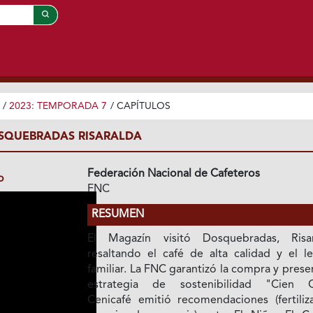
/
2023: TEMPORADA 7
/
CAPÍTULOS
OSQUEBRADAS RISARALDA
Federación Nacional de Cafeteros
o
FNC
RESUMEN
El Magazín visitó Dosquebradas, Risar
resaltando el café de alta calidad y el l
familiar. La FNC garantizó la compra y prese
estrategia de sostenibilidad "Cien C
Cenicafé emitió recomendaciones (fertiliza