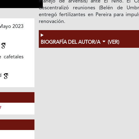
manejo de arvensis) ante El Niño. El C
descentralizó reuniones (Belén de Umbr
entregó fertilizantes en Pereira para impul
renovación.
Mayo 2023
BIOGRAFÍA DEL AUTOR/A
(VER)
d
 cafetales
ad
7