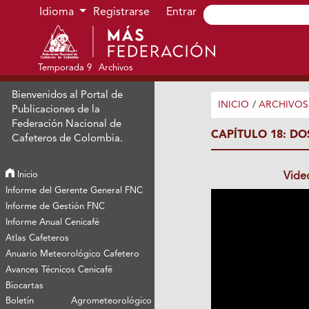
Ir al menú de navegación principal
Ir al contenido principal
Ir al pie de página del sitio
Idioma
Registrarse
Entrar
Temporada 9
Archivos
Bienvenidos al Portal de
INICIO
/
ARCHIVOS
Publicaciones de la
Federación Nacional de
CAPÍTULO 18: D
Cafeteros de Colombia.
Inicio
Vide
Informe del Gerente General FNC
Informe de Gestión FNC
Informe Anual Cenicafé
Atlas Cafeteros
Anuario Meteorológico Cafetero
Avances Técnicos Cenicafé
Biocartas
Boletín Agrometeorológico