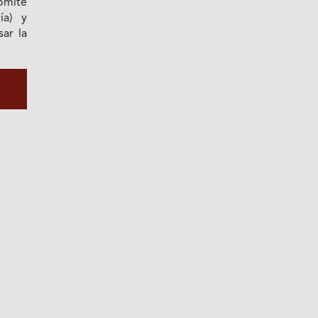
omité
ía) y
sar la