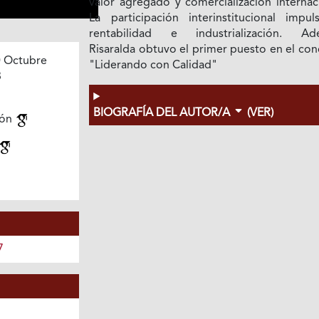
valor agregado y comercialización internac
La participación interinstitucional impul
rentabilidad e industrialización. Ad
Risaralda obtuvo el primer puesto en el co
 Octubre
"Liderando con Calidad"
3
BIOGRAFÍA DEL AUTOR/A
(VER)
ión
7