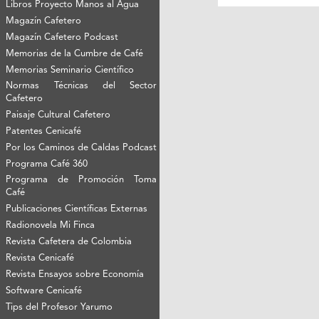
Libros Proyecto Manos al Agua
Magazín Cafetero
Magazín Cafetero Podcast
Memorias de la Cumbre de Café
Memorias Seminario Científico
Normas Técnicas del Sector
Cafetero
Paisaje Cultural Cafetero
Patentes Cenicafé
Por los Caminos de Caldas Podcast
Programa Café 360
Programa de Promoción Toma
Café
Publicaciones Científicas Externas
Radionovela Mi Finca
Revista Cafetera de Colombia
Revista Cenicafé
Revista Ensayos sobre Economía
Software Cenicafé
Tips del Profesor Yarumo