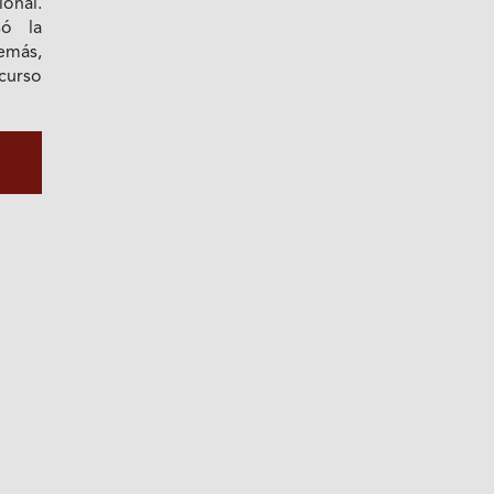
ional.
só la
emás,
ncurso