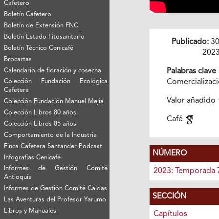
Cafetero
Boletín Cafetero
Boletín de Extensión FNC
Boletín Estado Fitosanitario
Publicado:
30
Boletín Técnico Cenicafé
202
Brocartas
Calendario de floración y cosecha
Palabras clave
Colección Fundación Ecológica
Comercializac
Cafetera
Valor añadido
Colección Fundación Manuel Mejía
Colección Libros 80 años
Café
Colección Libros 85 años
Comportamiento de la Industria
Finca Cafetera Santander Podcast
NÚMERO
Infografías Cenicafé
Informes de Gestión Comité
2023: Temporada 
Antioquía
Informes de Gestión Comité Caldas
SECCIÓN
Las Aventuras del Profesor Yarumo
Libros y Manuales
Capítulos