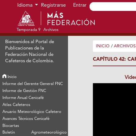
Ir al menú de navegación principal
Ir al contenido principal
Ir al pie de página del sitio
Idioma
Registrarse
Entrar
Temporada 9
Archivos
Bienvenidos al Portal de
INICIO
/
ARCHIVOS
Publicaciones de la
Federación Nacional de
CAPÍTULO 42: CA
Cafeteros de Colombia.
Inicio
Vide
Informe del Gerente General FNC
Informe de Gestión FNC
Informe Anual Cenicafé
Atlas Cafeteros
Anuario Meteorológico Cafetero
Avances Técnicos Cenicafé
Biocartas
Boletín Agrometeorológico