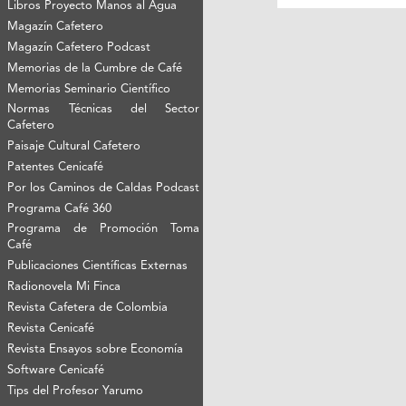
Libros Proyecto Manos al Agua
Magazín Cafetero
Magazín Cafetero Podcast
Memorias de la Cumbre de Café
Memorias Seminario Científico
Normas Técnicas del Sector
Cafetero
Paisaje Cultural Cafetero
Patentes Cenicafé
Por los Caminos de Caldas Podcast
Programa Café 360
Programa de Promoción Toma
Café
Publicaciones Científicas Externas
Radionovela Mi Finca
Revista Cafetera de Colombia
Revista Cenicafé
Revista Ensayos sobre Economía
Software Cenicafé
Tips del Profesor Yarumo