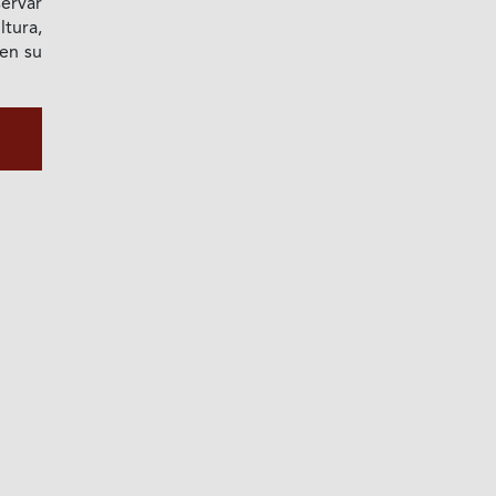
ervar
tura,
en su