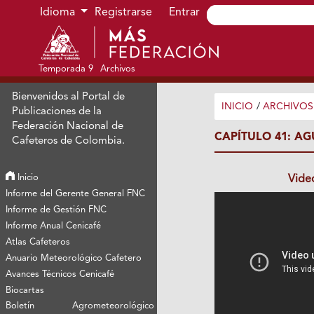
Ir al menú de navegación principal
Ir al contenido principal
Ir al pie de página del sitio
Idioma
Registrarse
Entrar
Temporada 9
Archivos
Bienvenidos al Portal de
INICIO
/
ARCHIVOS
Publicaciones de la
Federación Nacional de
CAPÍTULO 41: A
Cafeteros de Colombia.
Inicio
Vide
Informe del Gerente General FNC
Informe de Gestión FNC
Informe Anual Cenicafé
Atlas Cafeteros
Anuario Meteorológico Cafetero
Avances Técnicos Cenicafé
Biocartas
Boletín Agrometeorológico