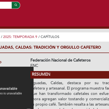
/
2025: TEMPORADA 9
/
CAPÍTULOS
GUADAS, CALDAS: TRADICIÓN Y ORGULLO CAFETERO
Federación Nacional de Cafeteros
o
FNC
RESUMEN
Aguadas, Caldas, destaca por su trad
cafetera y artesanal. El programa muestra fa
que han transformado cafetales con esfue
ahora agregan valor tostando y comerciali
su propio café. También resalta a las artesan