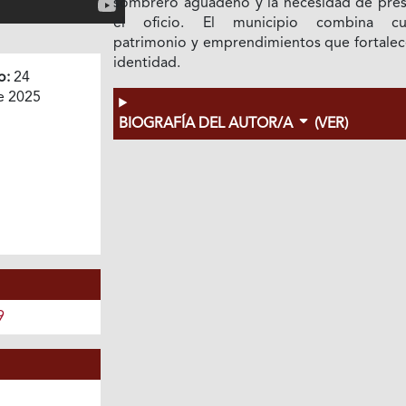
sombrero aguadeño y la necesidad de pres
el oficio. El municipio combina cul
patrimonio y emprendimientos que fortalec
identidad.
o:
24
e 2025
BIOGRAFÍA DEL AUTOR/A
(VER)
9