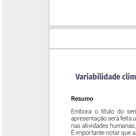
Software Cenicafé
Tips del Profesor Yarumo
Yarumadas Programa Radial