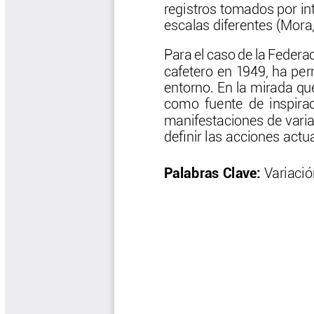
Las Aventuras del Profesor Yarumo
Libros y Manuales
Libros Proyecto Manos al Agua
Magazín Cafetero
Magazín Cafetero Podcast
Memorias de la Cumbre de Café
Memorias Seminario Científico
Normas Técnicas del Sector
Cafetero
Paisaje Cultural Cafetero
Patentes Cenicafé
Por los Caminos de Caldas Podcast
Programa Café 360
Programa de Promoción Toma
Café
Publicaciones Científicas Externas
Radionovela Mi Finca
Revista Cafetera de Colombia
Revista Cenicafé
Revista Ensayos sobre Economía