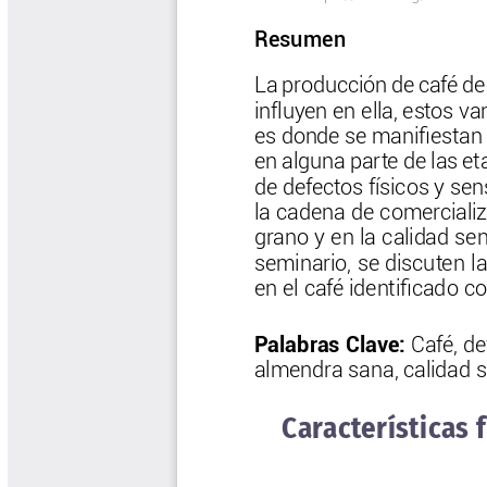
Biocartas
Boletín Agrometeorológico
Cafetero
Boletín Cafetero
Boletín de Extensión FNC
Boletín Estado Fitosanitario
Boletín Técnico Cenicafé
Brocartas
Calendario de floración y cosecha
Colección Fundación Ecológica
Cafetera
Colección Fundación Manuel Mejía
Colección Libros 80 años
Colección Libros 85 años
Comportamiento de la Industria
Finca Cafetera Santander Podcast
Infografías Cenicafé
Informes de Gestión Comité
Antioquía
Informes de Gestión Comité Caldas