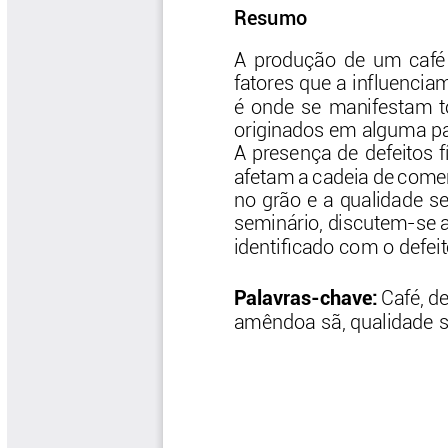
Las Aventuras del Profesor Yarumo
Libros y Manuales
Libros Proyecto Manos al Agua
Magazín Cafetero
Magazín Cafetero Podcast
Memorias de la Cumbre de Café
Memorias Seminario Científico
Normas Técnicas del Sector
Cafetero
Paisaje Cultural Cafetero
Patentes Cenicafé
Por los Caminos de Caldas Podcast
Programa Café 360
Programa de Promoción Toma
Café
Publicaciones Científicas Externas
Radionovela Mi Finca
Revista Cafetera de Colombia
Revista Cenicafé
Revista Ensayos sobre Economía