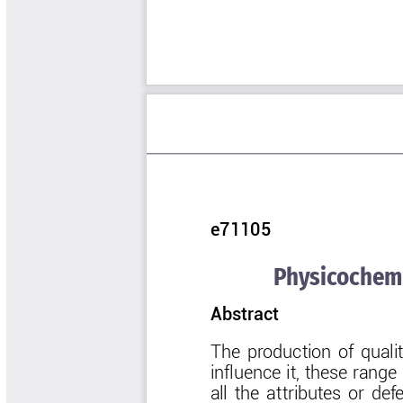
Software Cenicafé
Tips del Profesor Yarumo
Yarumadas Programa Radial