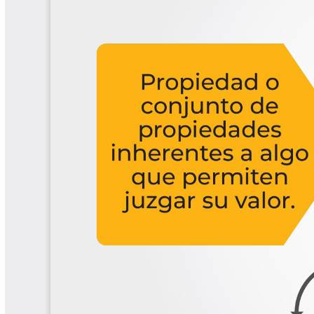
Las Aventuras del Profesor Yarumo
Libros y Manuales
Libros Proyecto Manos al Agua
Magazín Cafetero
Magazín Cafetero Podcast
Memorias de la Cumbre de Café
Memorias Seminario Científico
Normas Técnicas del Sector
Cafetero
Paisaje Cultural Cafetero
Patentes Cenicafé
Por los Caminos de Caldas Podcast
Programa Café 360
Programa de Promoción Toma
Café
Publicaciones Científicas Externas
Radionovela Mi Finca
Revista Cafetera de Colombia
Revista Cenicafé
Revista Ensayos sobre Economía