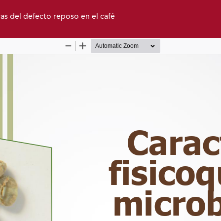
cas del defecto reposo en el café