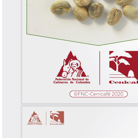
Biocartas
Boletín Agrometeorológico
Cafetero
Boletín Cafetero
Boletín de Extensión FNC
Boletín Estado Fitosanitario
Boletín Técnico Cenicafé
Brocartas
Calendario de floración y cosecha
Colección Fundación Ecológica
Cafetera
Colección Fundación Manuel Mejía
Colección Libros 80 años
Colección Libros 85 años
Comportamiento de la Industria
Finca Cafetera Santander Podcast
Infografías Cenicafé
Informes de Gestión Comité
Antioquía
Informes de Gestión Comité Caldas