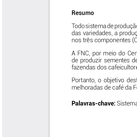
Las Aventuras del Profesor Yarumo
Libros y Manuales
Libros Proyecto Manos al Agua
Magazín Cafetero
Magazín Cafetero Podcast
Memorias de la Cumbre de Café
Memorias Seminario Científico
Normas Técnicas del Sector
Cafetero
Paisaje Cultural Cafetero
Patentes Cenicafé
Por los Caminos de Caldas Podcast
Programa Café 360
Programa de Promoción Toma
Café
Publicaciones Científicas Externas
Radionovela Mi Finca
Revista Cafetera de Colombia
Revista Cenicafé
Revista Ensayos sobre Economía