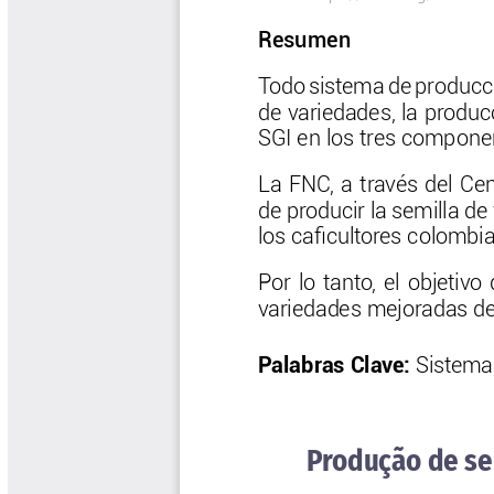
Biocartas
Boletín Agrometeorológico
Cafetero
Boletín Cafetero
Boletín de Extensión FNC
Boletín Estado Fitosanitario
Boletín Técnico Cenicafé
Brocartas
Calendario de floración y cosecha
Colección Fundación Ecológica
Cafetera
Colección Fundación Manuel Mejía
Colección Libros 80 años
Colección Libros 85 años
Comportamiento de la Industria
Finca Cafetera Santander Podcast
Infografías Cenicafé
Informes de Gestión Comité
Antioquía
Informes de Gestión Comité Caldas