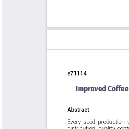
Software Cenicafé
Tips del Profesor Yarumo
Yarumadas Programa Radial