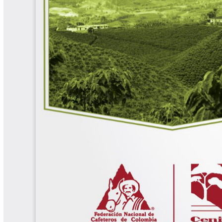
Biocartas
Boletín Agrometeorológico
Cafetero
Boletín Cafetero
Boletín de Extensión FNC
Boletín Estado Fitosanitario
Boletín Técnico Cenicafé
Brocartas
Calendario de floración y cosecha
Colección Fundación Ecológica
Cafetera
Colección Fundación Manuel Mejía
Colección Libros 80 años
Colección Libros 85 años
Comportamiento de la Industria
Finca Cafetera Santander Podcast
Infografías Cenicafé
Informes de Gestión Comité
Antioquía
Informes de Gestión Comité Caldas