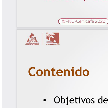
Las Aventuras del Profesor Yarumo
Libros y Manuales
Libros Proyecto Manos al Agua
Magazín Cafetero
Magazín Cafetero Podcast
Memorias de la Cumbre de Café
Memorias Seminario Científico
Normas Técnicas del Sector
Cafetero
Paisaje Cultural Cafetero
Patentes Cenicafé
Por los Caminos de Caldas Podcast
Programa Café 360
Programa de Promoción Toma
Café
Publicaciones Científicas Externas
Radionovela Mi Finca
Revista Cafetera de Colombia
Revista Cenicafé
Revista Ensayos sobre Economía