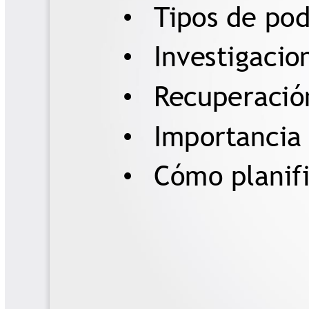
Software Cenicafé
Tips del Profesor Yarumo
Yarumadas Programa Radial