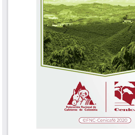
Biocartas
Boletín Agrometeorológico
Cafetero
Boletín Cafetero
Boletín de Extensión FNC
Boletín Estado Fitosanitario
Boletín Técnico Cenicafé
Brocartas
Calendario de floración y cosecha
Colección Fundación Ecológica
Cafetera
Colección Fundación Manuel Mejía
Colección Libros 80 años
Colección Libros 85 años
Comportamiento de la Industria
Finca Cafetera Santander Podcast
Infografías Cenicafé
Informes de Gestión Comité
Antioquía
Informes de Gestión Comité Caldas