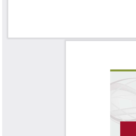
Las Aventuras del Profesor Yarumo
Libros y Manuales
Libros Proyecto Manos al Agua
Magazín Cafetero
Magazín Cafetero Podcast
Memorias de la Cumbre de Café
Memorias Seminario Científico
Normas Técnicas del Sector
Cafetero
Paisaje Cultural Cafetero
Patentes Cenicafé
Por los Caminos de Caldas Podcast
Programa Café 360
Programa de Promoción Toma
Café
Publicaciones Científicas Externas
Radionovela Mi Finca
Revista Cafetera de Colombia
Revista Cenicafé
Revista Ensayos sobre Economía