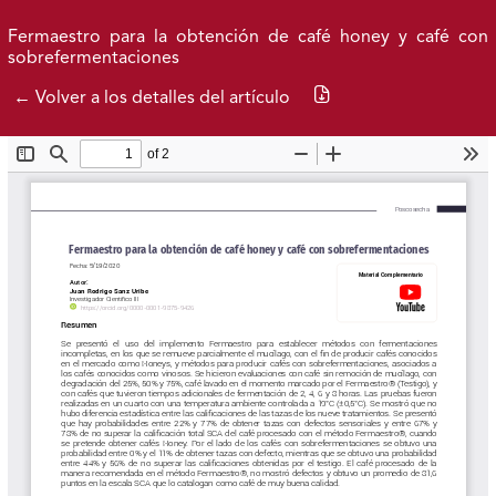
Ir al menú de navegación principal
Ir al contenido principal
Ir al pie de página del sitio
Inicio
Idioma
Entrar
Buscar
Fermaestro para la obtención de café honey y café con
sobrefermentaciones
Descargar PDF
← Volver a los detalles del artículo
Número actual
Números anteriores
Acerca de
Federación Nacional de Cafeteros
| Powered by: Cenicafé
Al continuar utilizando este portal, aceptas nuestros
Términos y condiciones de uso
y
Política de Privacidad y
Tratamiento de Datos Personales
.