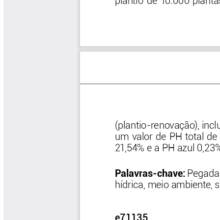
Software Cenicafé
Tips del Profesor Yarumo
Yarumadas Programa Radial