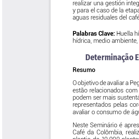
Las Aventuras del Profesor Yarumo
Libros y Manuales
Libros Proyecto Manos al Agua
Magazín Cafetero
Magazín Cafetero Podcast
Memorias de la Cumbre de Café
Memorias Seminario Científico
Normas Técnicas del Sector
Cafetero
Paisaje Cultural Cafetero
Patentes Cenicafé
Por los Caminos de Caldas Podcast
Programa Café 360
Programa de Promoción Toma
Café
Publicaciones Científicas Externas
Radionovela Mi Finca
Revista Cafetera de Colombia
Revista Cenicafé
Revista Ensayos sobre Economía