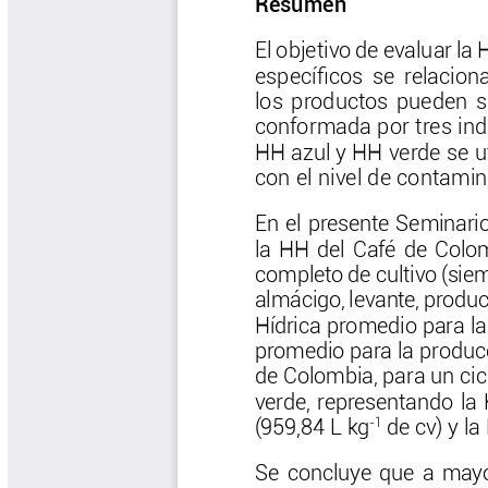
Biocartas
Boletín Agrometeorológico
Cafetero
Boletín Cafetero
Boletín de Extensión FNC
Boletín Estado Fitosanitario
Boletín Técnico Cenicafé
Brocartas
Calendario de floración y cosecha
Colección Fundación Ecológica
Cafetera
Colección Fundación Manuel Mejía
Colección Libros 80 años
Colección Libros 85 años
Comportamiento de la Industria
Finca Cafetera Santander Podcast
Infografías Cenicafé
Informes de Gestión Comité
Antioquía
Informes de Gestión Comité Caldas