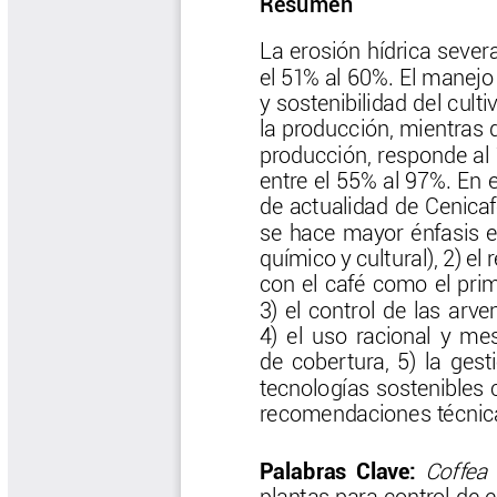
Biocartas
Boletín Agrometeorológico
Cafetero
Boletín Cafetero
Boletín de Extensión FNC
Boletín Estado Fitosanitario
Boletín Técnico Cenicafé
Brocartas
Calendario de floración y cosecha
Colección Fundación Ecológica
Cafetera
Colección Fundación Manuel Mejía
Colección Libros 80 años
Colección Libros 85 años
Comportamiento de la Industria
Finca Cafetera Santander Podcast
Infografías Cenicafé
Informes de Gestión Comité
Antioquía
Informes de Gestión Comité Caldas