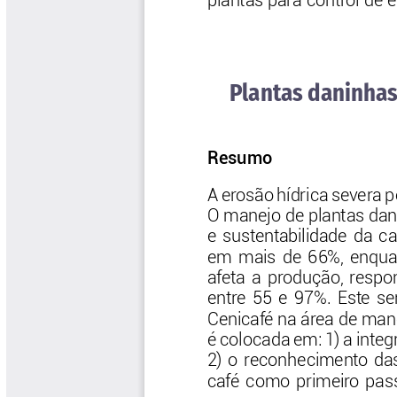
Las Aventuras del Profesor Yarumo
Libros y Manuales
Libros Proyecto Manos al Agua
Magazín Cafetero
Magazín Cafetero Podcast
Memorias de la Cumbre de Café
Memorias Seminario Científico
Normas Técnicas del Sector
Cafetero
Paisaje Cultural Cafetero
Patentes Cenicafé
Por los Caminos de Caldas Podcast
Programa Café 360
Programa de Promoción Toma
Café
Publicaciones Científicas Externas
Radionovela Mi Finca
Revista Cafetera de Colombia
Revista Cenicafé
Revista Ensayos sobre Economía