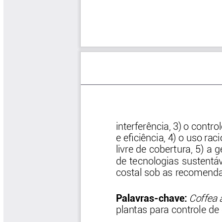
Software Cenicafé
Tips del Profesor Yarumo
Yarumadas Programa Radial