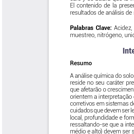
Las Aventuras del Profesor Yarumo
Libros y Manuales
Libros Proyecto Manos al Agua
Magazín Cafetero
Magazín Cafetero Podcast
Memorias de la Cumbre de Café
Memorias Seminario Científico
Normas Técnicas del Sector
Cafetero
Paisaje Cultural Cafetero
Patentes Cenicafé
Por los Caminos de Caldas Podcast
Programa Café 360
Programa de Promoción Toma
Café
Publicaciones Científicas Externas
Radionovela Mi Finca
Revista Cafetera de Colombia
Revista Cenicafé
Revista Ensayos sobre Economía