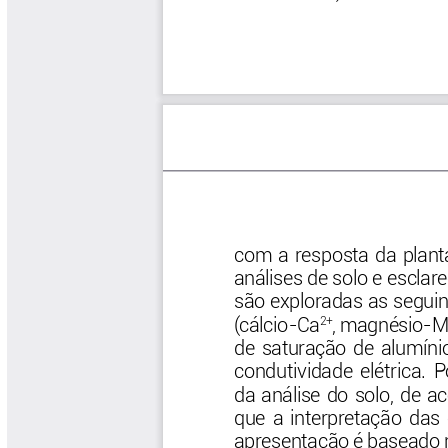
Software Cenicafé
Tips del Profesor Yarumo
Yarumadas Programa Radial