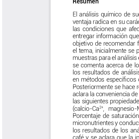
Biocartas
Boletín Agrometeorológico
Cafetero
Boletín Cafetero
Boletín de Extensión FNC
Boletín Estado Fitosanitario
Boletín Técnico Cenicafé
Brocartas
Calendario de floración y cosecha
Colección Fundación Ecológica
Cafetera
Colección Fundación Manuel Mejía
Colección Libros 80 años
Colección Libros 85 años
Comportamiento de la Industria
Finca Cafetera Santander Podcast
Infografías Cenicafé
Informes de Gestión Comité
Antioquía
Informes de Gestión Comité Caldas