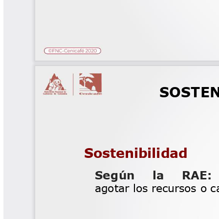
Software Cenicafé
Tips del Profesor Yarumo
Yarumadas Programa Radial