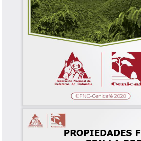
Biocartas
Boletín Agrometeorológico
Cafetero
Boletín Cafetero
Boletín de Extensión FNC
Boletín Estado Fitosanitario
Boletín Técnico Cenicafé
Brocartas
Calendario de floración y cosecha
Colección Fundación Ecológica
Cafetera
Colección Fundación Manuel Mejía
Colección Libros 80 años
Colección Libros 85 años
Comportamiento de la Industria
Finca Cafetera Santander Podcast
Infografías Cenicafé
Informes de Gestión Comité
Antioquía
Informes de Gestión Comité Caldas