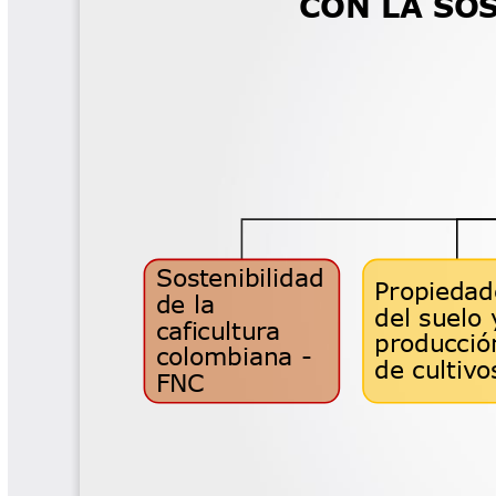
Las Aventuras del Profesor Yarumo
Libros y Manuales
Libros Proyecto Manos al Agua
Magazín Cafetero
Magazín Cafetero Podcast
Memorias de la Cumbre de Café
Memorias Seminario Científico
Normas Técnicas del Sector
Cafetero
Paisaje Cultural Cafetero
Patentes Cenicafé
Por los Caminos de Caldas Podcast
Programa Café 360
Programa de Promoción Toma
Café
Publicaciones Científicas Externas
Radionovela Mi Finca
Revista Cafetera de Colombia
Revista Cenicafé
Revista Ensayos sobre Economía