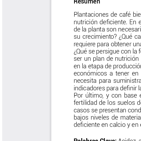
Biocartas
Boletín Agrometeorológico
Cafetero
Boletín Cafetero
Boletín de Extensión FNC
Boletín Estado Fitosanitario
Boletín Técnico Cenicafé
Brocartas
Calendario de floración y cosecha
Colección Fundación Ecológica
Cafetera
Colección Fundación Manuel Mejía
Colección Libros 80 años
Colección Libros 85 años
Comportamiento de la Industria
Finca Cafetera Santander Podcast
Infografías Cenicafé
Informes de Gestión Comité
Antioquía
Informes de Gestión Comité Caldas