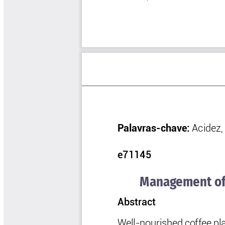
Software Cenicafé
Tips del Profesor Yarumo
Yarumadas Programa Radial