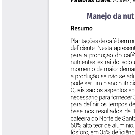
Las Aventuras del Profesor Yarumo
Libros y Manuales
Libros Proyecto Manos al Agua
Magazín Cafetero
Magazín Cafetero Podcast
Memorias de la Cumbre de Café
Memorias Seminario Científico
Normas Técnicas del Sector
Cafetero
Paisaje Cultural Cafetero
Patentes Cenicafé
Por los Caminos de Caldas Podcast
Programa Café 360
Programa de Promoción Toma
Café
Publicaciones Científicas Externas
Radionovela Mi Finca
Revista Cafetera de Colombia
Revista Cenicafé
Revista Ensayos sobre Economía