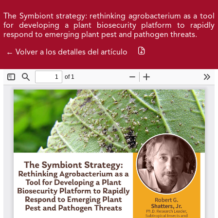
Ir al menú de navegación principal
Ir al contenido principal
Ir al pie de página del sitio
Inicio
Idioma
Entrar
Buscar
The Symbiont strategy: rethinking agrobacterium as a tool
for developing a plant biosecurity platform to rapidly
respond to emerging plant pest and pathogen threats.
Descargar PDF
← Volver a los detalles del artículo
Número actual
Números anteriores
Acerca de
Federación Nacional de Cafeteros
| Powered by: Cenicafé
Al continuar utilizando este portal, aceptas nuestros
Términos y condiciones de uso
y
Política de Privacidad y
Tratamiento de Datos Personales
.